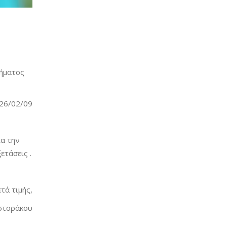
τήματος
26/02/09
α την
ετάσεις .
τά τιμής,
στοράκου