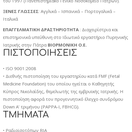
του 1997 (Πανεπιστημιακό Γενικό Νοσοκομείο Πατρών).
ΞΕΝΕΣ
ΓΛΩΣΣΕΣ
: Αγγλικά – Ισπανικά – Πορτογαλικά –
Ιταλικά
ΕΠΑΓΓΕΛΜΑΤΙΚΗ
ΔΡΑΣΤΗΡΙΟΤΗΤΑ
: Διαχειρίστρια και
επιστημονικά υπεύθυνη στο Ιδιωτικό εργαστήριο Πυρηνικής
Ιατρικής στην Πάτρα
ΒΙΟΡΜΟΝΙΚΗ Ο.Ε.
ΠΙΣΤΟΠΟΙΗΣΕΙΣ
• ISO 9001:2008
• Διεθνής πιστοποίηση του εργαστηρίου κατά FMF (Fetal
Medicine Foundation) του οποίου ηγείται ο Καθηγητής
Κύπρος Νικολαίδης, θεμελιωτής της εμβρυϊκής Ιατρικής. H
πιστοποίηση αφορά τον προγεννητικό έλεγχο συνδρόμου
Down Α’ τριμήνου (PAPPA-I, FBHCG).
TMHMATA
• Ραδιοϊσοτόπων RIA