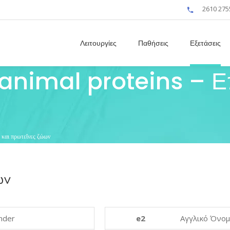
2610 275
Λειτουργίες
Παθήσεις
Εξετάσεις
nimal proteins – Επ
αι πρωτεΐνες ζώων
ων
nder
e2
Αγγλικό Όνο